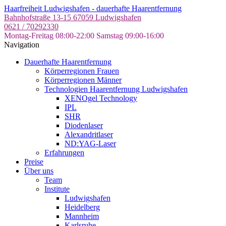
Skip
Haarfreiheit Ludwigshafen - dauerhafte Haarentfernung
to
Bahnhofstraße 13-15
67059 Ludwigshafen
the
0621 / 70292330
content
Montag-Freitag 08:00-22:00
Samstag 09:00-16:00
Navigation
Dauerhafte Haarentfernung
Körperregionen Frauen
Körperregionen Männer
Technologien Haarentfernung Ludwigshafen
XENOgel Technology
IPL
SHR
Diodenlaser
Alexandritlaser
ND:YAG-Laser
Erfahrungen
Preise
Über uns
Team
Institute
Ludwigshafen
Heidelberg
Mannheim
Karlsruhe