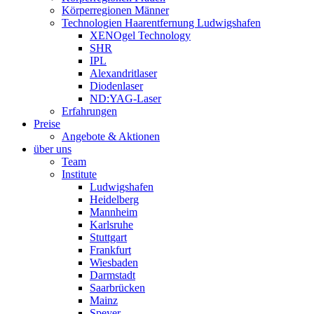
Körperregionen Männer
Technologien Haarentfernung Ludwigshafen
XENOgel Technology
SHR
IPL
Alexandritlaser
Diodenlaser
ND:YAG-Laser
Erfahrungen
Preise
Angebote & Aktionen
über uns
Team
Institute
Ludwigshafen
Heidelberg
Mannheim
Karlsruhe
Stuttgart
Frankfurt
Wiesbaden
Darmstadt
Saarbrücken
Mainz
Speyer